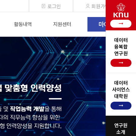
로그인
회원가입
마이페이지
arrow_right_alt
활동내역
지원센터
데이터
융복합
연구원
arrow_right_alt
데이터
사이언스
대학원
arrow_right_alt
연구원
소개