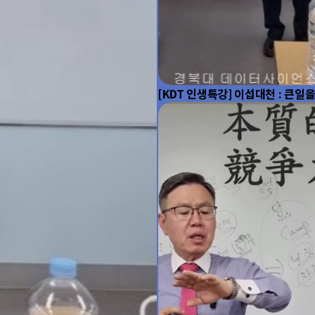
[KDT 인생특강] 이섭대천 : 큰일
강을 건너야 한다.