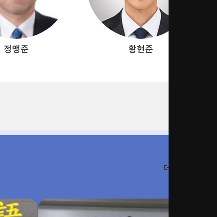
황현준
김지영
더보기 ＞