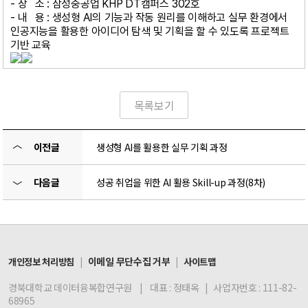
- 장 소 : 삼성중공업 KHP DT캠퍼스 302호
- 내 용 : 생성형 AI의 기능과 작동 원리를 이해하고 실무 환경에서
인공지능을 활용한 아이디어 탐색 및 기획을 할 수 있도록 프로젝트
기반 교육
목록보기
〈
이전글
생성형 AI를 활용한 실무 기획 과정
다음글
성공 취업을 위한 AI 활용 Skill-up 과정(8차)
〉
|
이메일 무단수집 거부
|
개인정보 처리방침
사이트맵
경북대학교 데이터융복합연구원 | 대표 : 정태옥 | 사업자번호 : 111-82-
68965