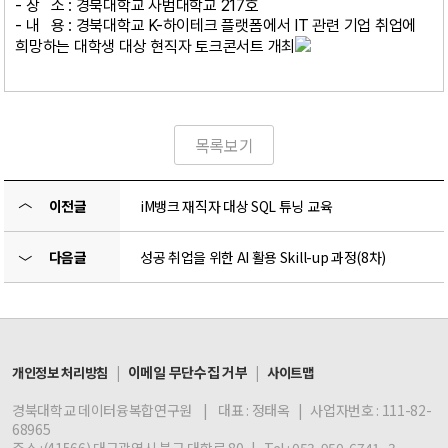
- 장 소 : 경북대학교 사범대학교 217호
- 내 용 : 경북대학교 K-하이테크 플랫폼에서 IT 관련 기업 취업에
희망하는 대학생 대상 현직자 토크콘서트 개최
목록보기
〈
이전글
iM뱅크 재직자 대상 SQL 튜닝 교육
다음글
성공 취업을 위한 AI 활용 Skill-up 과정(8차)
〉
|
이메일 무단수집 거부
|
개인정보 처리방침
사이트맵
경북대학교 데이터융복합연구원 | 대표 : 정태옥 | 사업자번호 : 111-82-
68965