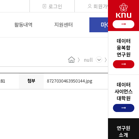
로그인
회원가입
마이페이지
arrow_right_alt
활동내역
지원센터
데이터
융복합
연구원
null
Home
arrow_right_alt
281
첨부
8727030463950144.jpg
데이터
사이언스
대학원
arrow_right_alt
연구원
소개