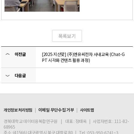
목록보기
〈
이전글
[2025 지산맞] (주)엔유씨전자 사내교육 (Chat-G
PT 시각화 컨텐츠 활용 과정)
다음글
〉
|
이메일 무단수집 거부
|
개인정보 처리방침
사이트맵
경북대학교 데이터융복합연구원 | 대표 : 정태옥 | 사업자번호 : 111-82-
68965
주소 :(41566) 대구광역시 북구 대학로 80 | Tel : 053-950-6741~3