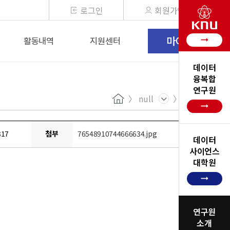
로그인
회원가입
마이페이지
arrow_right_alt
활동내역
지원센터
데이터
융복합
연구원
null
Home
arrow_right_alt
317
첨부
76548910744666634.jpg
데이터
사이언스
대학원
arrow_right_alt
연구원
소개